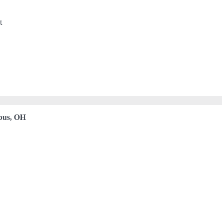
t
bus, OH