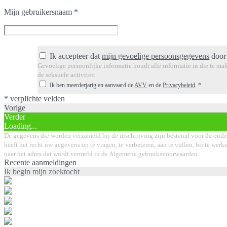
Mijn gebruikersnaam
*
Ik accepteer dat
mijn gevoelige persoonsgegevens
door 
Gevoelige persoonlijke informatie houdt alle informatie in die te mak
de seksuele activiteit.
Ik ben meerderjarig en aanvaard de
AVV
en de
Privacybeleid
.
*
* verplichte velden
Vorige
Verder
Loading...
De gegevens die worden verzameld bij de inschrijving zijn bestemd voor de onde
heeft het recht uw gegevens op te vragen, te verbeteren, aan te vullen, bij te wer
naar het adres dat wordt vermeld in de Algemene gebruiksvoorwaarden.
Recente aanmeldingen
Ik begin mijn zoektocht