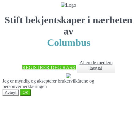
Stift bekjentskaper i nærheten
av
Columbus
Allerede medlem
REGISTRER DEG RASK
logg på
Jeg er myndig og aksepterer brukervilkårene og
personvernerklæringen
Avbryt
OK